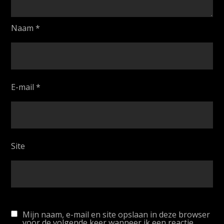
Naam
*
E-mail
*
Site
Mijn naam, e-mail en site opslaan in deze browser
voor de volgende keer wanneer ik een reactie