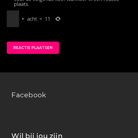
plaats.
+
acht
=
11
Facebook
Wil bij jou zijn