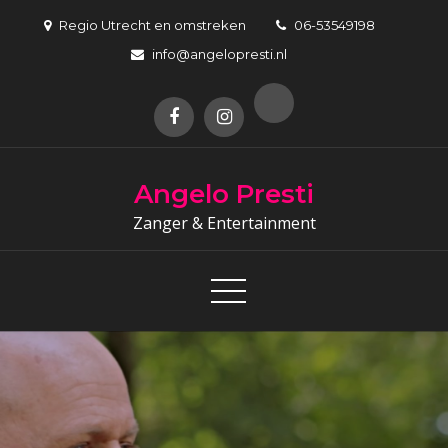
Skip
Regio Utrecht en omstreken
06-53549198
to
info@angelopresti.nl
content
Angelo Presti
Zanger & Entertainment