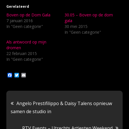
Gerelateerd
Boven op de Dom Gala
30.05 – Boven op de dom
7 januari 2016
gala
In "Geen categorie"
30 mei 2015
In "Geen categorie"
Als antwoord op mijn
dromen
22 februari 2015
In "Geen categorie"
F
T
E
a
w
m
c
i
a
e
t
i
b
t
l
o
e
Bericht
o
r
Angelo Prestifilippo & Daisy Talens opnieuw
k
samen de studio in
navigatie
RTV Events – Utrechts Artiesten Weekend