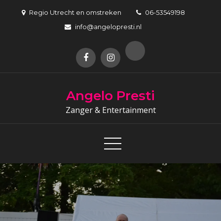
Skip
Regio Utrecht en omstreken
06-53549198
to
info@angelopresti.nl
content
Angelo Presti
Zanger & Entertainment