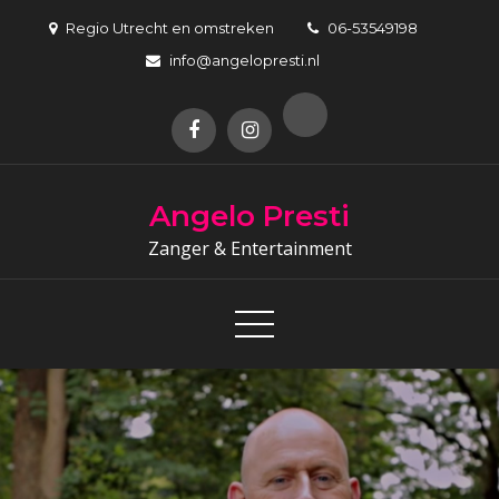
Skip
Regio Utrecht en omstreken
06-53549198
to
info@angelopresti.nl
content
Angelo Presti
Zanger & Entertainment