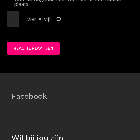
plaats.
+
vier
=
vijf
Facebook
Wil bij jou zijn