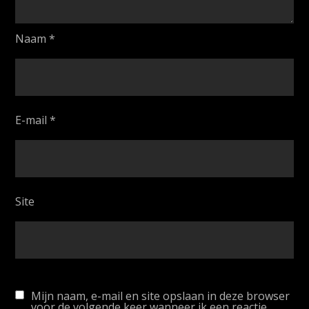
Naam
*
E-mail
*
Site
Mijn naam, e-mail en site opslaan in deze browser
voor de volgende keer wanneer ik een reactie