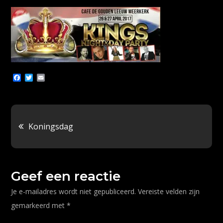
koningsdag
2017
1
F
T
E
a
w
m
c
i
a
e
t
i
b
t
l
o
e
Bericht
o
r
Koningsdag
k
navigatie
Geef een reactie
Je e-mailadres wordt niet gepubliceerd.
Vereiste velden zijn
gemarkeerd met
*