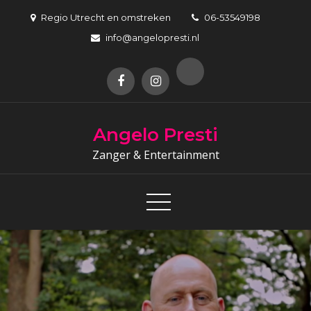
Skip
Regio Utrecht en omstreken
06-53549198
to
info@angelopresti.nl
content
Angelo Presti
Zanger & Entertainment