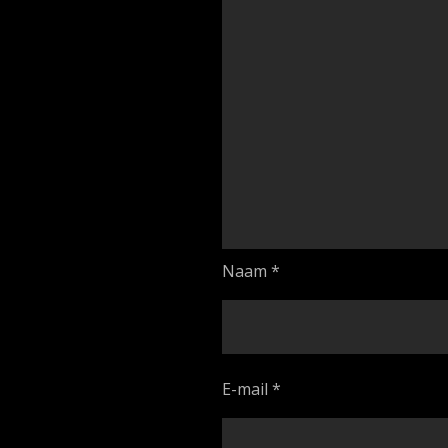
Naam
*
E-mail
*