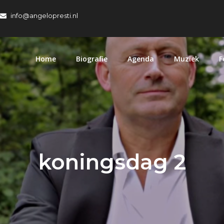
info@angelopresti.nl
Home
Biografie
Agenda
Muziek
F
koningsdag 2