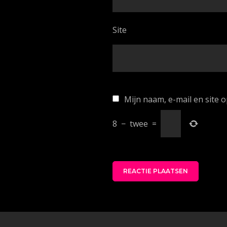
Site
Mijn naam, e-mail en site 
8
−
twee
=