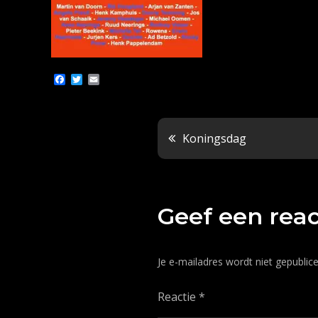
F
T
E
a
w
m
c
i
a
e
t
i
b
t
l
o
e
Bericht
Koningsdag
o
r
k
navigatie
Geef een reac
Je e-mailadres wordt niet gepublice
Reactie
*