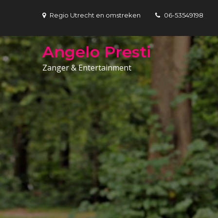
Skip
Regio Utrecht en omstreken
06-53549198
to
content
Angelo Presti
Zanger & Entertainment