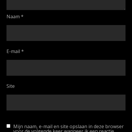
Naam
*
E-mail
*
Site
Mijn naam, e-mail en site opslaan in deze browser
voor de volgende keer wanneer ik een reactie