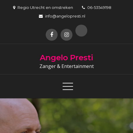
Skip
Regio Utrecht en omstreken
06-53549198
to
info@angelopresti.nl
content
Angelo Presti
Zanger & Entertainment