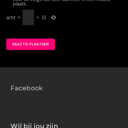
plaats.
acht
×
=
32
Facebook
Wil bij jou zijn