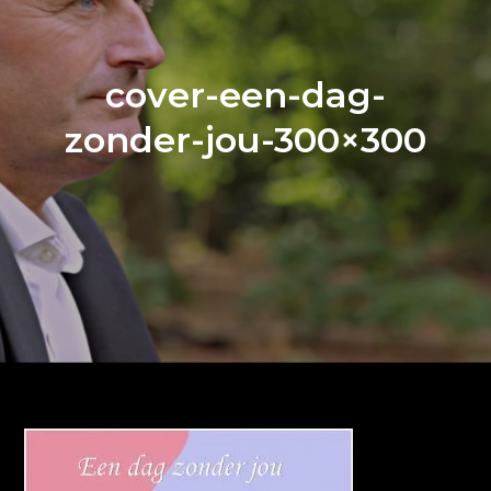
cover-een-dag-
zonder-jou-300×300