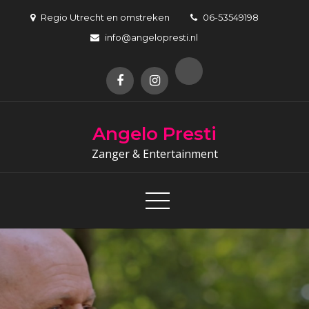
Skip
Regio Utrecht en omstreken
06-53549198
to
info@angelopresti.nl
content
Angelo Presti
Zanger & Entertainment