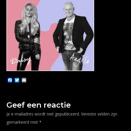
F
T
E
a
w
m
c
i
a
e
t
i
b
t
l
o
e
Geef een reactie
o
r
k
Je e-mailadres wordt niet gepubliceerd.
Vereiste velden zijn
gemarkeerd met
*