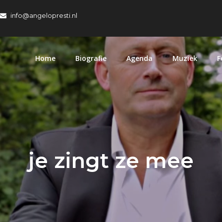
info@angelopresti.nl
Home
Biografie
Agenda
Muziek
F
je zingt ze mee