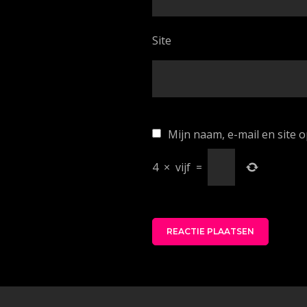
Site
Mijn naam, e-mail en site 
4
×
vijf
=