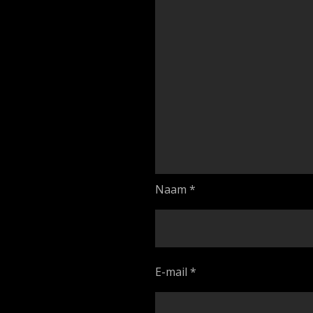
Naam
*
E-mail
*