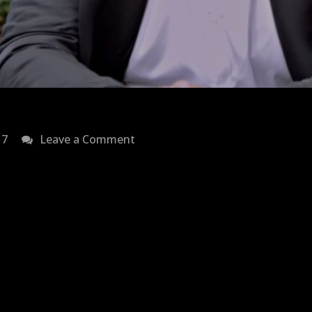
on
17
Leave a Comment
je
zingt
ze
mee