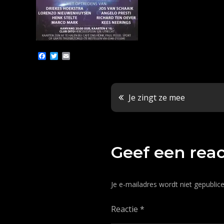
F
T
E
a
w
m
c
i
a
e
t
i
b
t
l
o
e
Bericht
Je zingt ze mee
o
r
k
navigatie
Geef een reac
Je e-mailadres wordt niet gepublice
Reactie
*