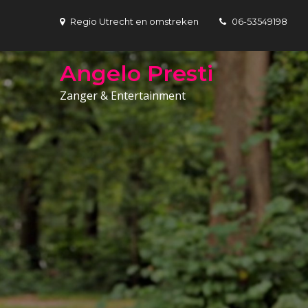
Skip
Regio Utrecht en omstreken
06-53549198
to
content
Angelo Presti
Zanger & Entertainment