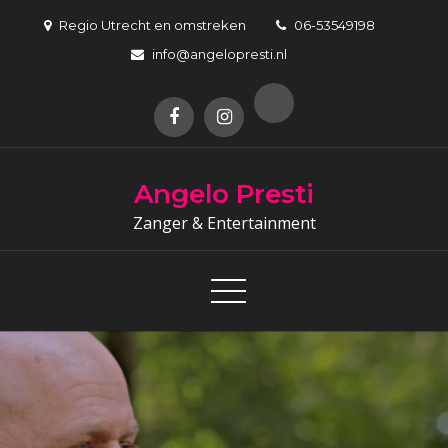
Skip
Regio Utrecht en omstreken
06-53549198
to
info@angelopresti.nl
content
Angelo Presti
Zanger & Entertainment