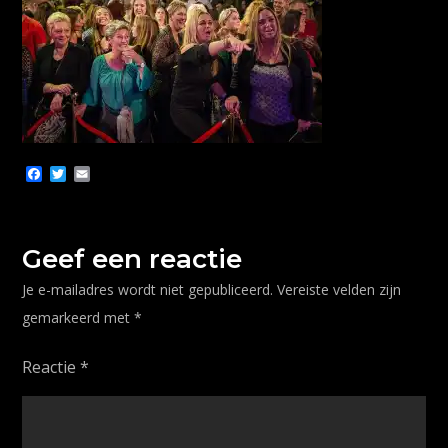
F
T
E
a
w
m
c
i
a
e
t
i
b
t
l
o
e
Geef een reactie
o
r
k
Je e-mailadres wordt niet gepubliceerd.
Vereiste velden zijn
gemarkeerd met
*
Reactie
*