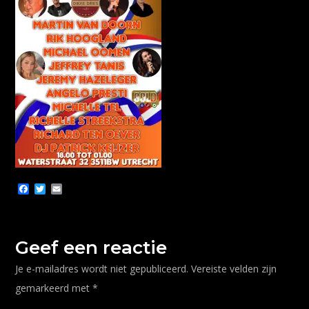
F
T
E
a
w
m
c
i
a
e
t
i
b
t
l
o
e
Geef een reactie
o
r
k
Je e-mailadres wordt niet gepubliceerd.
Vereiste velden zijn
gemarkeerd met
*