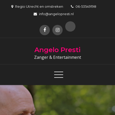
Skip
Regio Utrecht en omstreken
06-53549198
to
info@angelopresti.nl
content
Angelo Presti
Zanger & Entertainment