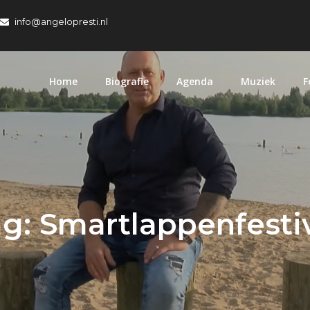
info@angelopresti.nl
Home
Biografie
Agenda
Muziek
F
ag:
Smartlappenfesti