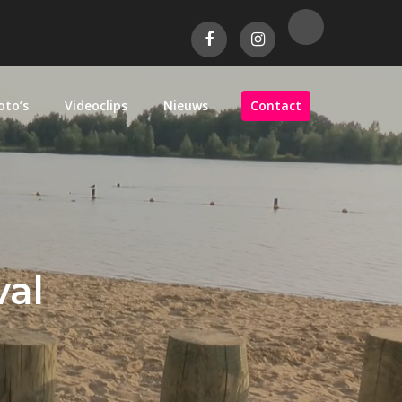
oto’s
Videoclips
Nieuws
Contact
val