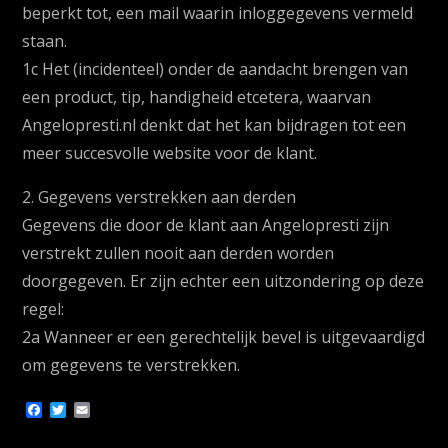
beperkt tot, een mail waarin inloggegevens vermeld
staan.
1c Het (incidenteel) onder de aandacht brengen van
een product, tip, handigheid etcetera, waarvan
Angelopresti.nl denkt dat het kan bijdragen tot een
meer succesvolle website voor de klant.
2. Gegevens verstrekken aan derden
Gegevens die door de klant aan Angelopresti zijn
verstrekt zullen nooit aan derden worden
doorgegeven. Er zijn echter een uitzondering op deze
regel:
2a Wanneer er een gerechtelijk bevel is uitgevaardigd
om gegevens te verstrekken.
F
T
E
a
w
m
c
i
a