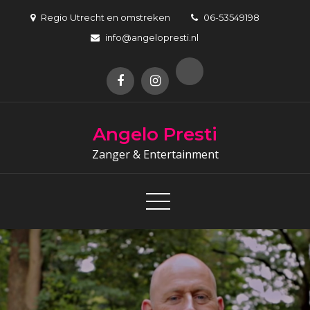
Skip
Regio Utrecht en omstreken
06-53549198
to
info@angelopresti.nl
content
Angelo Presti
Zanger & Entertainment